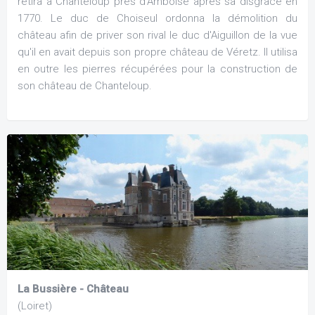
retira à Chanteloup près d'Amboise après sa disgrâce en
1770. Le duc de Choiseul ordonna la démolition du
château afin de priver son rival le duc d'Aiguillon de la vue
qu'il en avait depuis son propre château de Véretz. Il utilisa
en outre les pierres récupérées pour la construction de
son château de Chanteloup.
La Bussière - Château
(Loiret)