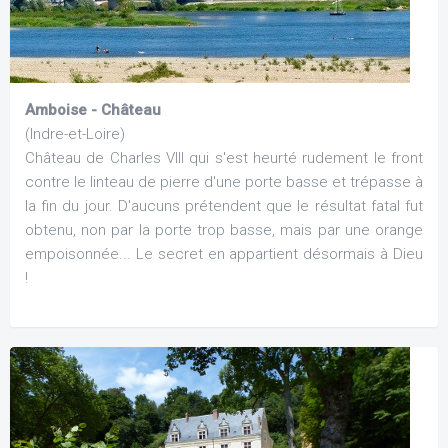
Amboise - Château
(Indre-et-Loire)
Château de Charles VIII qui s'est heurté rudement le front
contre le linteau de pierre d'une porte basse et trépasse à
la fin du jour. D'aucuns prétendent que le résultat fatal fut
obtenu, non par la porte trop basse, mais par une orange
empoisonnée... Le secret en appartient désormais à Dieu
!