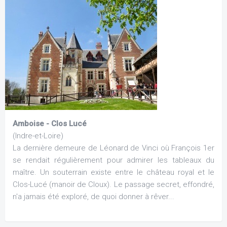
Amboise - Clos Lucé
(Indre-et-Loire)
La dernière demeure de Léonard de Vinci où François 1er
se rendait régulièrement pour admirer les tableaux du
maître. Un souterrain existe entre le château royal et le
Clos-Lucé (manoir de Cloux). Le passage secret, effondré,
n'a jamais été exploré, de quoi donner à rêver...