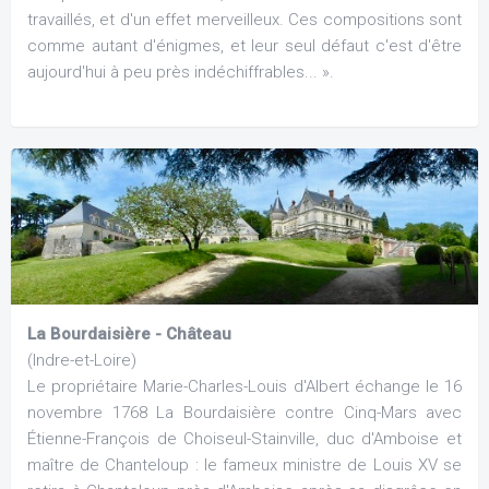
travaillés, et d'un effet merveilleux. Ces compositions sont
comme autant d'énigmes, et leur seul défaut c'est d'être
aujourd'hui à peu près indéchiffrables... ».
La Bourdaisière - Château
(Indre-et-Loire)
Le propriétaire Marie-Charles-Louis d'Albert échange le 16
novembre 1768 La Bourdaisière contre Cinq-Mars avec
Étienne-François de Choiseul-Stainville, duc d'Amboise et
maître de Chanteloup : le fameux ministre de Louis XV se