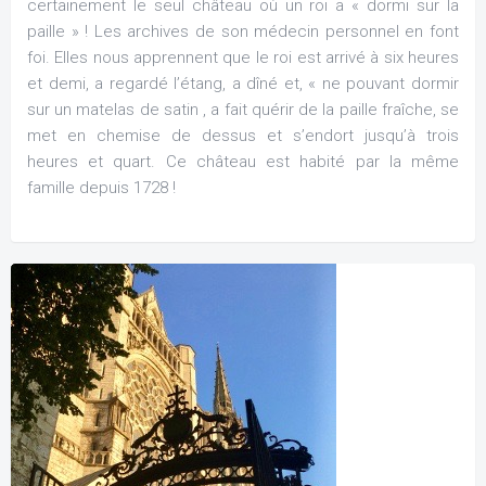
certainement le seul château où un roi a « dormi sur la
paille » ! Les archives de son médecin personnel en font
foi. Elles nous apprennent que le roi est arrivé à six heures
et demi, a regardé l’étang, a dîné et, « ne pouvant dormir
sur un matelas de satin , a fait quérir de la paille fraîche, se
met en chemise de dessus et s’endort jusqu’à trois
heures et quart. Ce château est habité par la même
famille depuis 1728 !