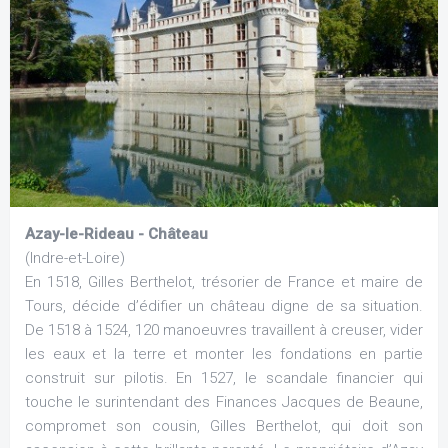
Azay-le-Rideau - Château
(Indre-et-Loire)
En 1518, Gilles Berthelot, trésorier de France et maire de
Tours, décide d’édifier un château digne de sa situation.
De 1518 à 1524, 120 manoeuvres travaillent à creuser, vider
les eaux et la terre et monter les fondations en partie
construit sur pilotis. En 1527, le scandale financier qui
touche le surintendant des Finances Jacques de Beaune,
compromet son cousin, Gilles Berthelot, qui doit son