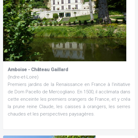
Amboise - Château Gaillard
(Indre-et-Loire)
Premiers jardins de la Renaissance en France à l'initiative
de Dom Pacello de Mercogliano. En 1500, il acclimata dans
cette enceinte les premiers orangers de France, et y créa
la prune reine Claude, les caisses à orangers, les serres
chaudes et les perspectives paysagères.