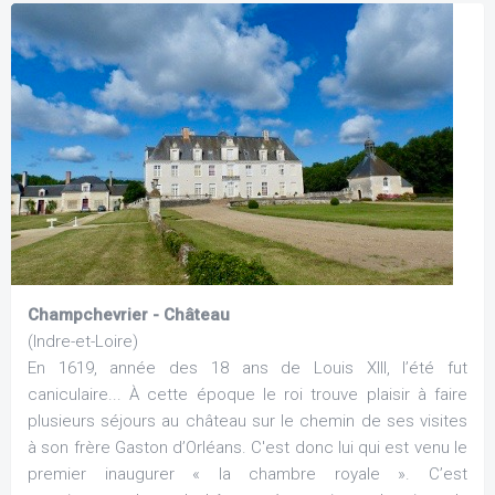
Champchevrier - Château
(Indre-et-Loire)
En 1619, année des 18 ans de Louis XIII, l’été fut
caniculaire... À cette époque le roi trouve plaisir à faire
plusieurs séjours au château sur le chemin de ses visites
à son frère Gaston d’Orléans. C'est donc lui qui est venu le
premier inaugurer « la chambre royale ». C’est