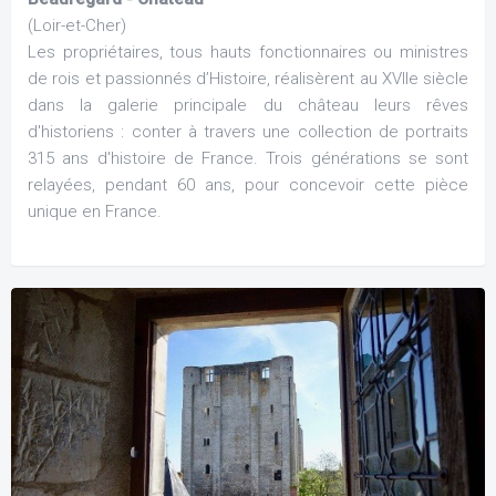
(Loir-et-Cher)
Les propriétaires, tous hauts fonctionnaires ou ministres
de rois et passionnés d’Histoire, réalisèrent au XVIIe siècle
dans la galerie principale du château leurs rêves
d'historiens : conter à travers une collection de portraits
315 ans d'histoire de France. Trois générations se sont
relayées, pendant 60 ans, pour concevoir cette pièce
unique en France.