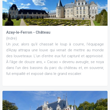
Azay-le-Ferron - Château
(Indre)
Un jour, alors qu'il chassait le loup à courre, l'équipage
d'Azay attrapa une louve qui venait de mettre au monde
des louveteaux. L'un d'entre eux fut capturé et apprivoisé.
À l'âge de douze ans, « Cacao » devenu aveugle, se noya
dans l'un des bassins du parc du château et, en souvenir,
fut empaillé et exposé dans le grand escalier.